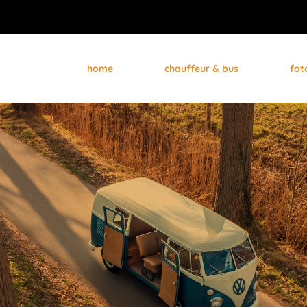
home
chauffeur & bus
fot