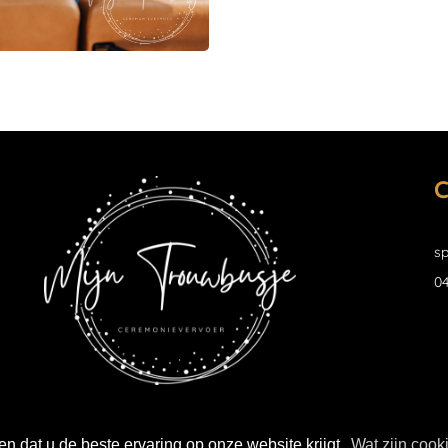
C
sp
04
n dat u de beste ervaring op onze website krijgt.
Wat zijn cook