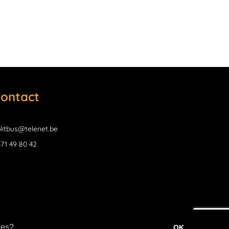
ontact
litbus@telenet.be
71 49 80 42
ies?
OK